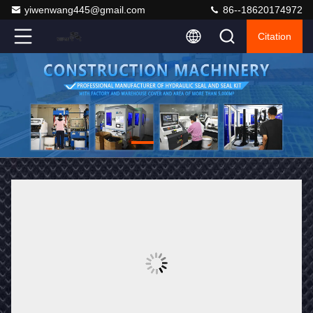
yiwenwang445@gmail.com
86--18620174972
Citation