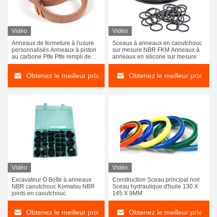
Vidéo
Vidéo
Anneaux de fermeture à l'usure
Sceaux à anneaux en caoutchouc
personnalisés Anneaux à piston
sur mesure NBR FKM Anneaux à
au carbone Ptfe Ptfe rempli de
anneaux en silicone sur mesure
bronze Pour la réparation de
machines
Obtenez le meilleur prix
Obtenez le meilleur prix
Vidéo
Vidéo
Excavateur O Boîte à anneaux
Construction Sceau principal noir
NBR caoutchouc Komatsu NBR
Sceau hydraulique d'huile 130 X
joints en caoutchouc
145 X 9MM
Obtenez le meilleur prix
Obtenez le meilleur prix