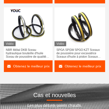
Vidéo
Vidéo
NBR Métal DKB Sceau
SPGA SPGW SPGO KZT Sceaux
hydraulique bouteille d'huile
de poussière pour excavatrice
Sceau de poussière de qualité
Sceaux d'huile à piston Sceaux
industrielle Remplacement
hydrauliques HBTS HBTY SPG
durable
SPN
Obtenez le meilleur prix
Obtenez le meilleur prix
Cas et nouvelles
Les plus défunts points chauds.