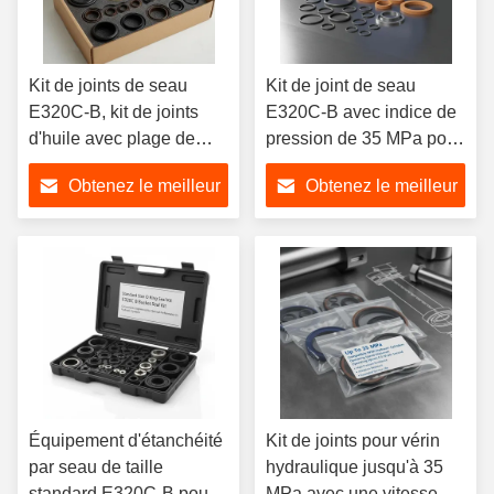
Kit de joints de seau
Kit de joint de seau
E320C-B, kit de joints
E320C-B avec indice de
d'huile avec plage de
pression de 35 MPa pour
température de -30 à
la prévention des fuites et
Obtenez le meilleur
Obtenez le meilleur
+145 °C et vitesse de
une stabilité améliorée
fonctionnement ≤ 0,5 m/s
du système hydraulique
prix
prix
pour applications haute
pression jusqu'à 5000
PSI
Équipement d'étanchéité
Kit de joints pour vérin
par seau de taille
hydraulique jusqu'à 35
standard E320C-B pour
MPa avec une vitesse de