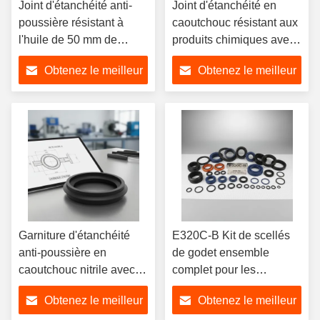
Joint d'étanchéité anti-
Joint d'étanchéité en
poussière résistant à
caoutchouc résistant aux
l'huile de 50 mm de
produits chimiques avec
diamètre extérieur avec
un diamètre extérieur de
Obtenez le meilleur
Obtenez le meilleur
installation par pression
50 mm et une installation
pour applications
par pression pour
prix
prix
hydrauliques robustes
environnements difficiles
Garniture d'étanchéité
E320C-B Kit de scellés
anti-poussière en
de godet ensemble
caoutchouc nitrile avec
complet pour les
dureté 20-90 Shore A et
excavatrices avec une
Obtenez le meilleur
Obtenez le meilleur
diamètre extérieur de 50
pression nominale de