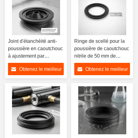
Joint d'étanchéité anti-
Ringe de scellé pour la
poussière en caoutchouc
poussière de caoutchouc
à ajustement par
nitrile de 50 mm de
pression, diamètre
diamètre extérieur et 3
Obtenez le meilleur
Obtenez le meilleur
extérieur de 50 mm,
m/s de tours pour les
résistant à l'huile pour
systèmes hydrauliques
prix
prix
systèmes hydrauliques